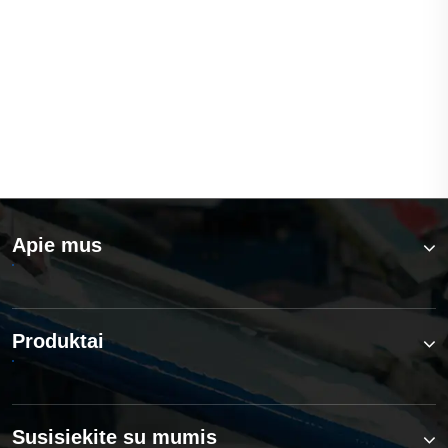
Kaip ekrano tempimo mašina gali pagerinti
spausdinimo tikslumą ir gamybos
efektyvumą
Peržiūrėti daugiau >>
Apie mus
Produktai
Susisiekite su mumis