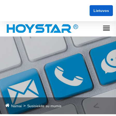
Lietuvos
Namai
Susisiekite su mumis