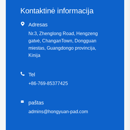
Kontaktinė informacija

Adresas
Nr.3, Zhenglong Road, Hengzeng
gatvė, ChanganTown, Dongguan
miestas, Guangdongo provincija,
Kinija

Tel
+86-769-85377425

paštas
admins@hongyuan-pad.com